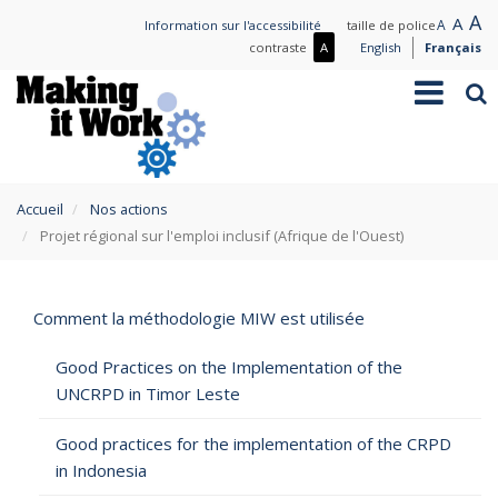
Aller
L
A
Nor
A
Small
A
Information sur l'accessibilité
taille de police
au
t
text
text
Plus
contraste
A
English
Français
contenu
de
Toggle
Rec
principal
contraste
navigation
/
Moins
de
contraste
You
Accueil
Nos actions
are
Projet régional sur l'emploi inclusif (Afrique de l'Ouest)
here
Comment la méthodologie MIW est utilisée
Good Practices on the Implementation of the
UNCRPD in Timor Leste
Good practices for the implementation of the CRPD
in Indonesia